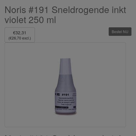
Noris #191 Sneldrogende inkt
violet 250 ml
Bestel NU
€32,31
(€26,70 excl.)