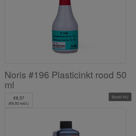
Noris #196 Plasticinkt rood 50
ml
Bestel NU
€8,37
(€6,92 excl.)