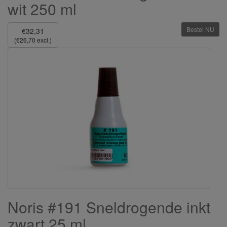
wit 250 ml
Bestel NU
€32,31
(€26,70 excl.)
Noris #191 Sneldrogende inkt
zwart 25 ml