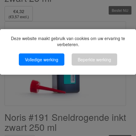
Bestel NU
€4,32
(€3,57 excl.)
Deze website maakt gebruik van cookies om uw ervaring te
verbeteren.
Volledige werking
Beperkte werking
Noris #191 Sneldrogende inkt
zwart 250 ml