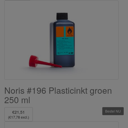
Noris #196 Plasticinkt groen
250 ml
Bestel NU
€21,51
(€17,78 excl.)