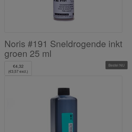
Noris #191 Sneldrogende inkt
groen 25 ml
Bestel NU
€4,32
(€3,57 excl.)