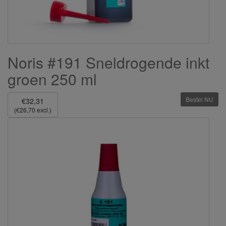
Noris #191 Sneldrogende inkt
groen 250 ml
Bestel NU
€32,31
(€26,70 excl.)