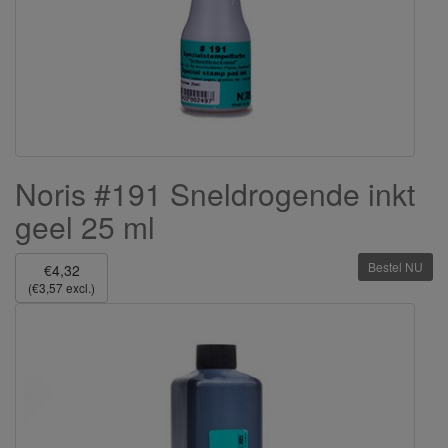
Noris #191 Sneldrogende inkt
geel 25 ml
Bestel NU
€4,32
(€3,57 excl.)