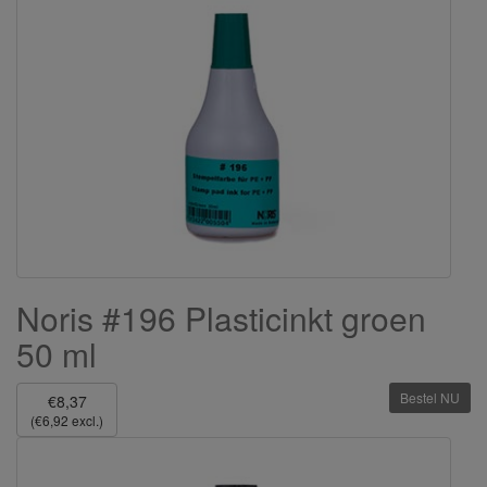
Noris #196 Plasticinkt groen
50 ml
Bestel NU
€8,37
(€6,92 excl.)