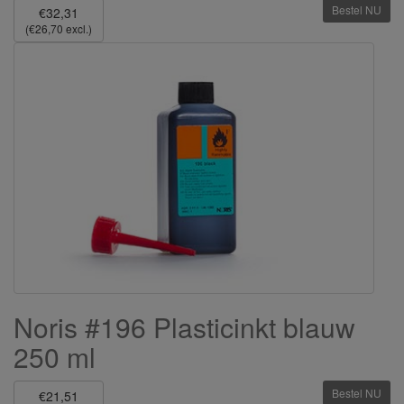
Bestel NU
€32,31
(€26,70 excl.)
Noris #196 Plasticinkt blauw
250 ml
Bestel NU
€21,51