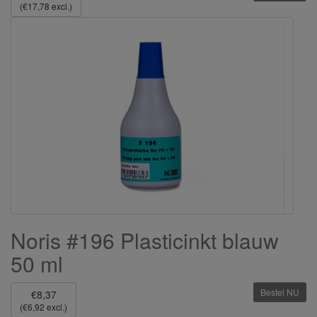
(€17,78 excl.)
Noris #196 Plasticinkt blauw
50 ml
Bestel NU
€8,37
(€6,92 excl.)