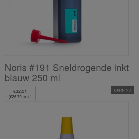
Noris #191 Sneldrogende inkt
blauw 250 ml
Bestel NU
€32,31
(€26,70 excl.)