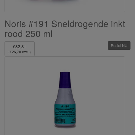
Noris #191 Sneldrogende inkt
rood 250 ml
Bestel NU
€32,31
(€26,70 excl.)