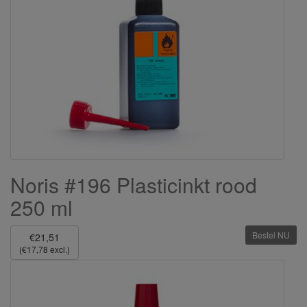
Noris #196 Plasticinkt rood
250 ml
Bestel NU
€21,51
(€17,78 excl.)