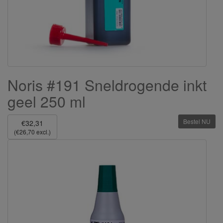
Noris #191 Sneldrogende inkt
geel 250 ml
Bestel NU
€32,31
(€26,70 excl.)