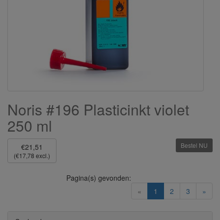
Noris #196 Plasticinkt violet
250 ml
Bestel NU
€21,51
(€17,78 excl.)
Pagina(s) gevonden:
(current)
«
1
2
3
»