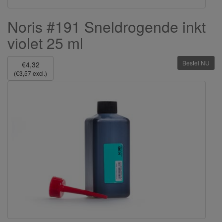
Noris #191 Sneldrogende inkt
violet 25 ml
Bestel NU
€4,32
(€3,57 excl.)