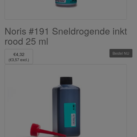
Noris #191 Sneldrogende inkt
rood 25 ml
Bestel NU
€4,32
(€3,57 excl.)