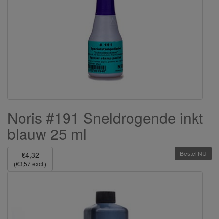
Noris #191 Sneldrogende inkt
blauw 25 ml
Bestel NU
€4,32
(€3,57 excl.)