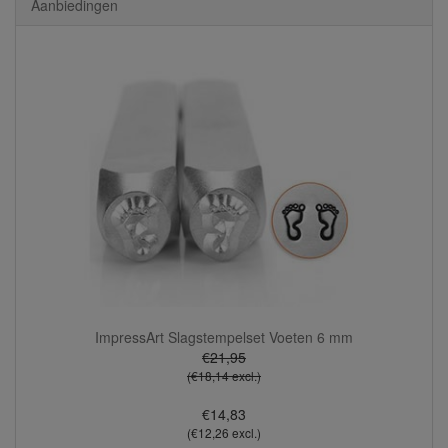
Aanbiedingen
ImpressArt Slagstempelset Voeten 6 mm
€21,95
(€18,14 excl.)
€14,83
(€12,26 excl.)