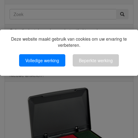
Gebruik sleutelwoorden om het artikel te zoeken.
Geavanceerd zoeken
Deze website maakt gebruik van cookies om uw ervaring te
verbeteren.
Klik voor Categorieën
Volledige werking
Beperkte werking
Nieuwe artikelen?