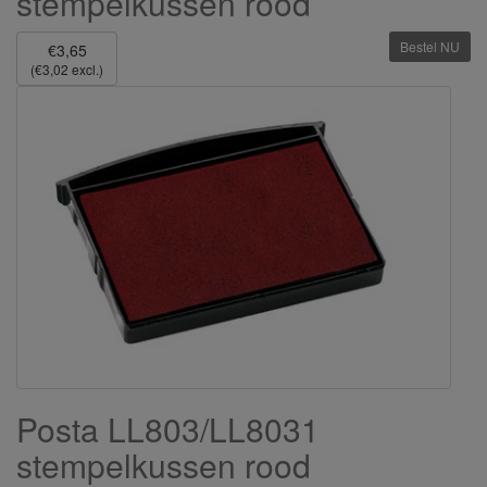
stempelkussen rood
Bestel NU
€3,65
(€3,02 excl.)
Posta LL803/LL8031
stempelkussen rood