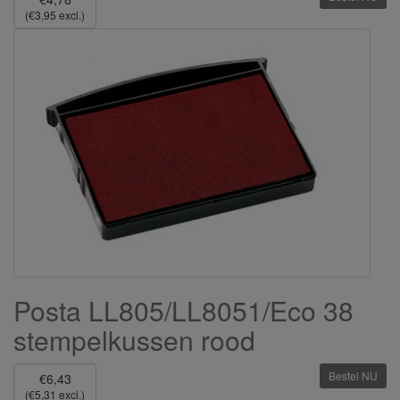
(€3,95 excl.)
Posta LL805/LL8051/Eco 38
stempelkussen rood
Bestel NU
€6,43
(€5,31 excl.)