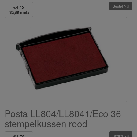
Bestel NU
€4,42
(€3,65 excl.)
Posta LL804/LL8041/Eco 36
stempelkussen rood
Bestel NU
€4,78