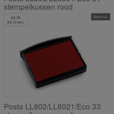
stempelkussen rood
Bestel NU
€3,78
(€3,12 excl.)
Posta LL802/LL8021/Eco 33