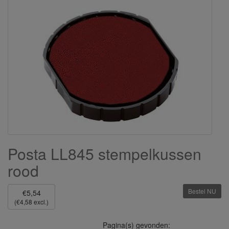
Posta LL845 stempelkussen
rood
Bestel NU
€5,54
(€4,58 excl.)
Pagina(s) gevonden: