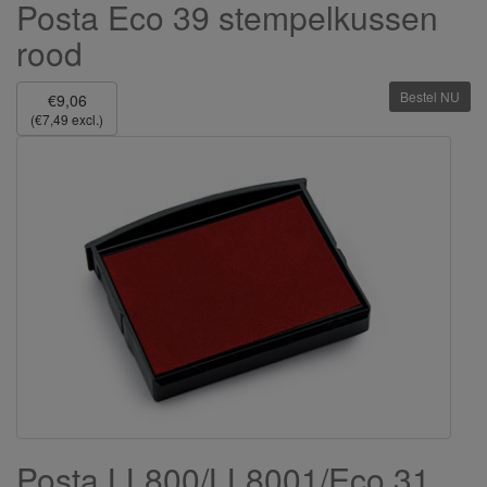
Posta Eco 39 stempelkussen
rood
Bestel NU
€9,06
(€7,49 excl.)
Posta LL800/LL8001/Eco 31