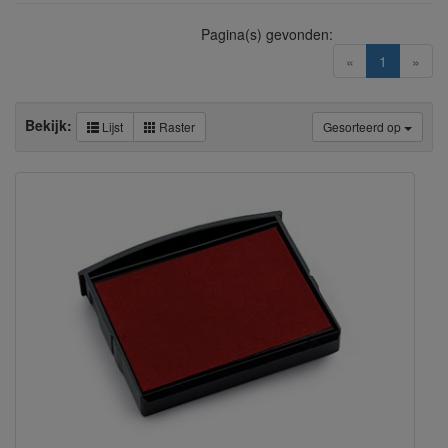
Pagina(s) gevonden:
(current)
«
1
»
Bekijk:
Lijst
Raster
Gesorteerd op