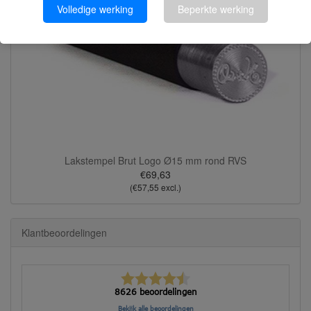
Volledige werking
Beperkte werking
Lakstempel Brut Logo Ø15 mm rond RVS
€69,63
(€57,55 excl.)
Klantbeoordelingen
8626 beoordelingen
Bekijk alle beoordelingen