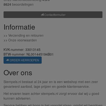
8624
beoordelingen
Contactformulier
Informatie
>>
Verzending en retouren
>>
Onze voorwaarden
KVK-nummer: 33013145
BTW-nummer: NL001445194B01
ORDER HERROEPEN
Over ons
Stempels.nl bestaat al 24 jaar en is een webshop met een zeer
gevarieerd aanbod, lage prijzen en goede klantenservice.
Het ervaren team achter stempels.nl zorgt ervoor dat wij u goed
kunnen adviseren.
Service hebben wij hoog in het vaandel staan, omdat wij begrijpen