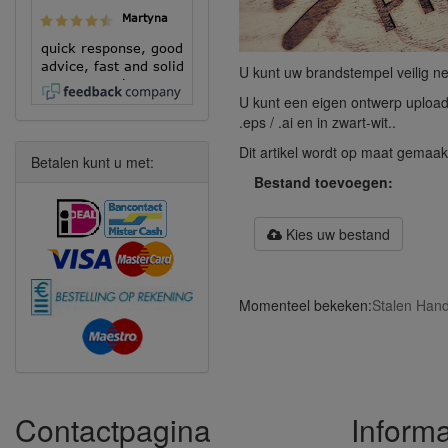
Martyna
quick response, good
advice, fast and solid
U kunt uw brandstempel veilig ne
execution!
U kunt een eigen ontwerp uploade
.eps / .ai en in zwart-wit..
Dit artikel wordt op maat gemaak
Betalen kunt u met:
Bestand toevoegen:
Kies uw bestand
Momenteel bekeken:
Stalen Han
Contactpagina
Informa