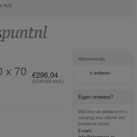
ek RVS
Winkelmandje
0 x 70
€296,04
0 artikelen
(€244,66 excl.)
Eigen ontwerp?
Mail ons uw bestand en u
ontvangt een offerte met
proefdruk retour.
E-mail:
info@stempels.nl