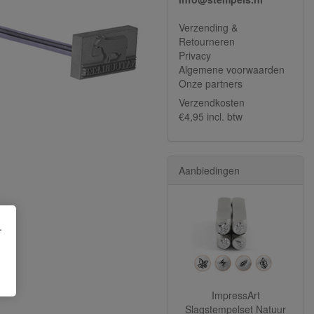
Verzending &
Retourneren
Privacy
Algemene voorwaarden
Onze partners
Verzendkosten
€4,95 incl. btw
Aanbiedingen
.
ImpressArt
Slagstempelset Natuur