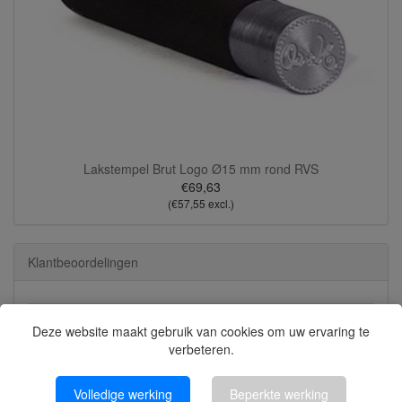
Lakstempel Brut Logo Ø15 mm rond RVS
€69,63
(€57,55 excl.)
Klantbeoordelingen
Deze website maakt gebruik van cookies om uw ervaring te
8626 beoordelingen
verbeteren.
Bekijk alle beoordelingen
Volledige werking
Beperkte werking
Martyna