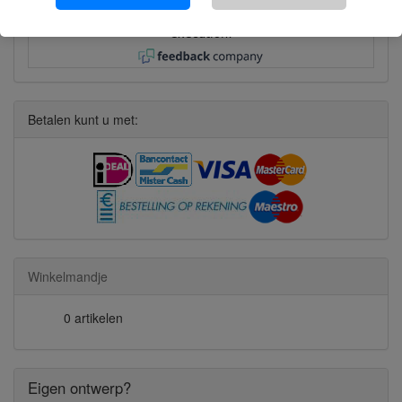
quick response, good advice, fast and solid
execution!
Betalen kunt u met:
Winkelmandje
0 artikelen
Eigen ontwerp?