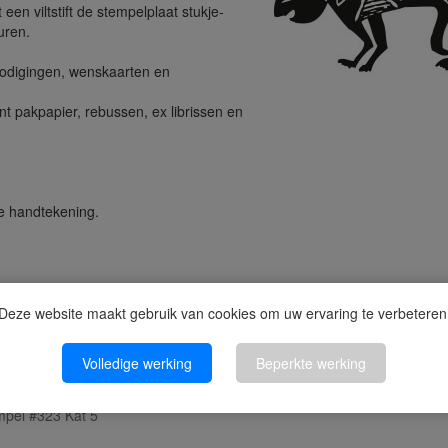
een viltstift de stempelplaat stukje-
uren.
tnodigingen, wenskaarten en
nt pakpapier, rebussen, ex librissen en
le handtekening.
x Q50.
elkussen
Deze website maakt gebruik van cookies om uw ervaring te verbeteren
voor 12:00, dan wordt deze in 1 tot 2 werkdag(en) verzonden.
Volledige werking
Beperkte werking
Kopen
Aantal
mpel #323 Kat 5