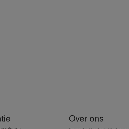
tie
Over ons
en retouren