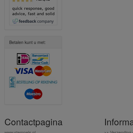
quick response, good
advice, fast and solid
execution!
Betalen kunt u met:
Contactpagina
Informa
www.stempels.nl
>>
Verzending 