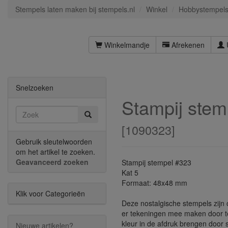
Stempels laten maken bij stempels.nl
Winkel
Hobbystempel
Winkelmandje
Afrekenen
Snelzoeken
Stampij stem
[
1090323
]
Gebruik sleutelwoorden
om het artikel te zoeken.
Geavanceerd zoeken
Stampij stempel #323
Kat 5
Formaat: 48x48 mm
Klik voor Categorieën
Deze nostalgische stempels zijn 
er tekeningen mee maken door te
kleur in de afdruk brengen door
Nieuwe artikelen?