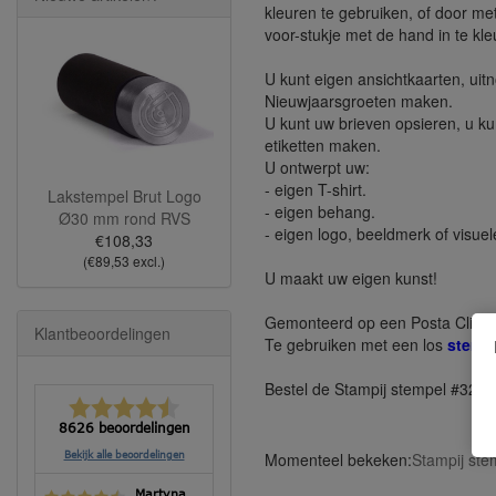
kleuren te gebruiken, of door met 
voor-stukje met de hand in te kle
U kunt eigen ansichtkaarten, ui
Nieuwjaarsgroeten maken.
U kunt uw brieven opsieren, u ku
etiketten maken.
U ontwerpt uw:
- eigen T-shirt.
Lakstempel Brut Logo
- eigen behang.
Ø30 mm rond RVS
- eigen logo, beeldmerk of visue
€108,33
(€89,53 excl.)
U maakt uw eigen kunst!
Gemonteerd op een Posta Clima
Klantbeoordelingen
Te gebruiken met een los
stemp
Bestel de Stampij stempel #323 
8626 beoordelingen
Momenteel bekeken:
Stampij ste
Bekijk alle beoordelingen
Martyna