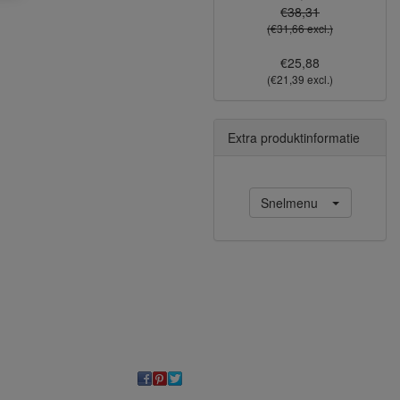
€38,31
(€31,66 excl.)
€25,88
(€21,39 excl.)
Extra produktinformatie
Snelmenu