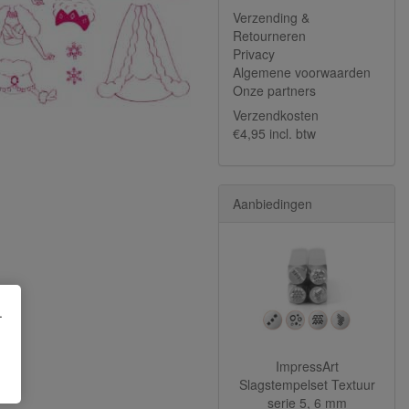
Verzending &
Retourneren
Privacy
Algemene voorwaarden
Onze partners
Verzendkosten
€4,95 incl. btw
Aanbiedingen
.
ImpressArt
Slagstempelset Textuur
serie 5, 6 mm