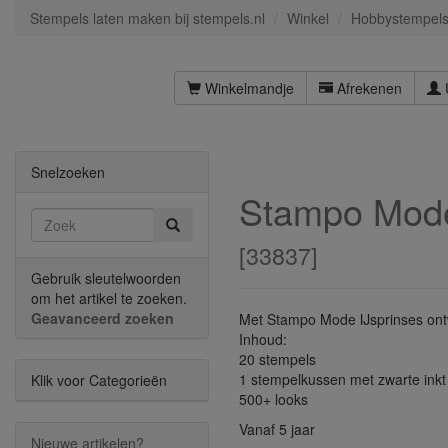
Stempels laten maken bij stempels.nl
Winkel
Hobbystempel
Winkelmandje
Afrekenen
Snelzoeken
Stampo Mode
[
33837
]
Gebruik sleutelwoorden
om het artikel te zoeken.
Geavanceerd zoeken
Met Stampo Mode IJsprinses ontw
Inhoud:
20 stempels
1 stempelkussen met zwarte inkt
Klik voor Categorieën
500+ looks
Vanaf 5 jaar
Nieuwe artikelen?