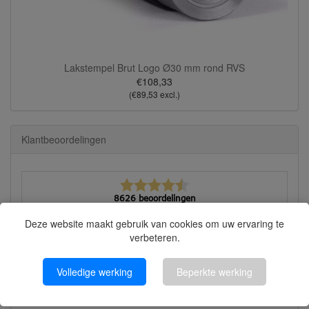
Lakstempel Brut Logo Ø30 mm rond RVS
€108,33
(€89,53 excl.)
Klantbeoordelingen
8626 beoordelingen
Bekijk alle beoordelingen
Deze website maakt gebruik van cookies om uw ervaring te
verbeteren.
Martyna
quick response, good advice, fast and solid
Volledige werking
Beperkte werking
execution!