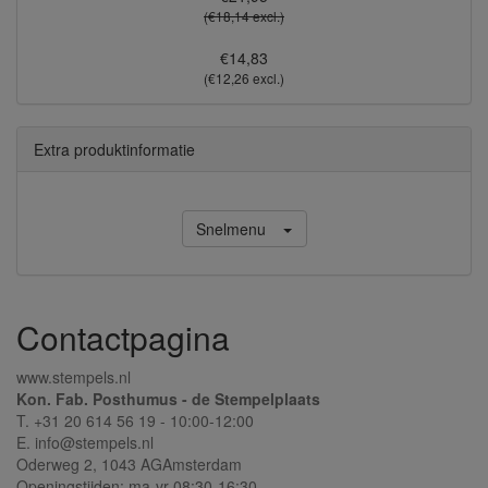
(€18,14 excl.)
€14,83
(€12,26 excl.)
Extra produktinformatie
Snelmenu
Contactpagina
www.stempels.nl
Kon. Fab. Posthumus - de Stempelplaats
T. +31 20 614 56 19 - 10:00-12:00
E. info@stempels.nl
Oderweg 2,
1043 AG
Amsterdam
Openingstijden: ma-vr 08:30-16:30