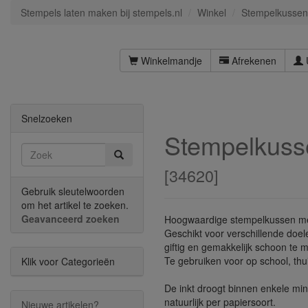
Stempels laten maken bij stempels.nl
Winkel
Stempelkussen
Winkelmandje
Afrekenen
Snelzoeken
Stempelkusse
[
34620
]
Gebruik sleutelwoorden
om het artikel te zoeken.
Geavanceerd zoeken
Hoogwaardige stempelkussen me
Geschikt voor verschillende doelei
giftig en gemakkelijk schoon te 
Te gebruiken voor op school, thuis
Klik voor Categorieën
De inkt droogt binnen enkele minu
natuurlijk per papiersoort.
Nieuwe artikelen?