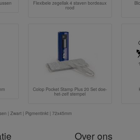
kussen
Flexibele zegellak 4 staven bordeaux
Bl
rood
 mm
Colop Pocket Stamp Plus 20 Set doe-
het-zelf stempel
en | Zwart | Pigmentinkt | 72x45mm
tie
Over ons