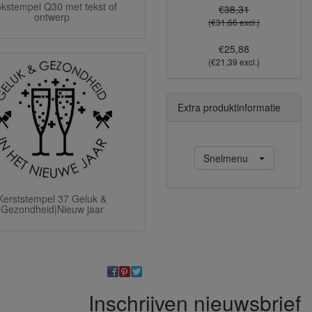
okstempel Q30 met tekst of
€38,31
ontwerp
(€31,66 excl.)
€25,88
(€21,39 excl.)
Extra produktinformatie
Snelmenu
Kerststempel 37 Geluk &
Gezondheid|Nieuw jaar
Inschrijven nieuwsbrief