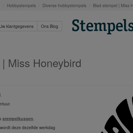
s
Hobbystempels
Diverse hobbystempels
Blad stempel | Miss 
Uw klantgegevens
Ons Blog
 | Miss Honeybird
.
ntuur.
os
stempelkussen
.
n wordt deze dezelfde werkdag