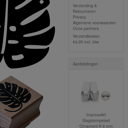
Verzending &
Retourneren
Privacy
Algemene voorwaarden
Onze partners
Verzendkosten
€4,95 incl. btw
Aanbiedingen
ImpressArt
Slagstempelset
Ornament K 6 mm