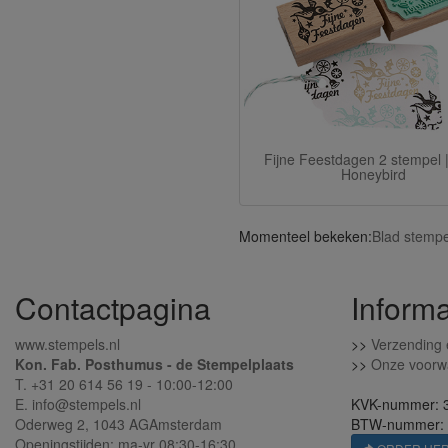
Fijne Feestdagen 2 stempel 
Honeybird
Momenteel bekeken:
Blad stempe
Contactpagina
Informa
www.stempels.nl
>>
Verzending 
Kon. Fab. Posthumus - de Stempelplaats
>>
Onze voorw
T. +31 20 614 56 19 - 10:00-12:00
E. info@stempels.nl
KVK-nummer: 
Oderweg 2,
1043 AG
Amsterdam
BTW-nummer:
Openingstijden: ma-vr 08:30-16:30