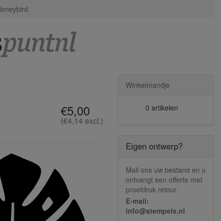
Honeybird
Winkelmandje
€5,00
0 artikelen
(€4,14 excl.)
Eigen ontwerp?
Mail ons uw bestand en u
ontvangt een offerte met
proefdruk retour.
E-mail:
info@stempels.nl