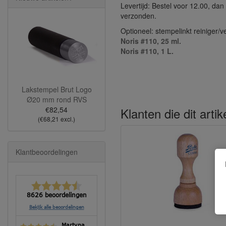
Levertijd: Bestel voor 12.00, da
verzonden.
Optioneel: stempelinkt reiniger/v
Noris #110, 25 ml.
Noris #110, 1 L.
Lakstempel Brut Logo
Ø20 mm rond RVS
Klanten die dit arti
€82,54
(€68,21 excl.)
Klantbeoordelingen
8626 beoordelingen
Bekijk alle beoordelingen
Martyna