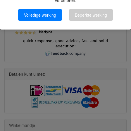
verbeteren.
Volledige werking
Beperkte werking
8626 beoordelingen
Bekijk alle beoordelingen
Martyna
quick response, good advice, fast and solid
execution!
Betalen kunt u met:
Winkelmandje