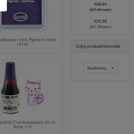
€38,31
(€31,66 excl.)
€25,88
(€21,39 excl.)
elkussen Izink Pigment Violet
19104
Extra produktinformatie
Snelmenu
pelinkt Framboospaars 25 ml
Noris 115