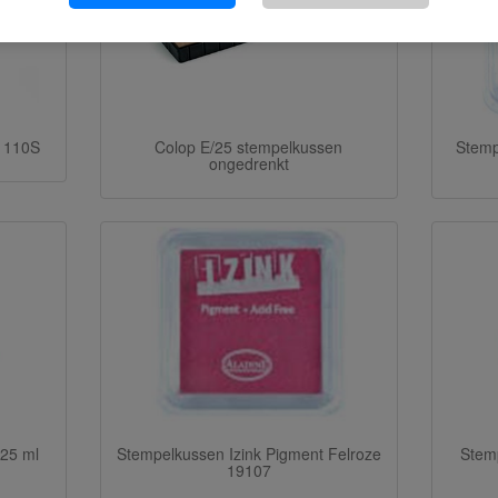
l 110S
Colop E/25 stempelkussen
Stemp
ongedrenkt
 25 ml
Stempelkussen Izink Pigment Felroze
Stem
19107