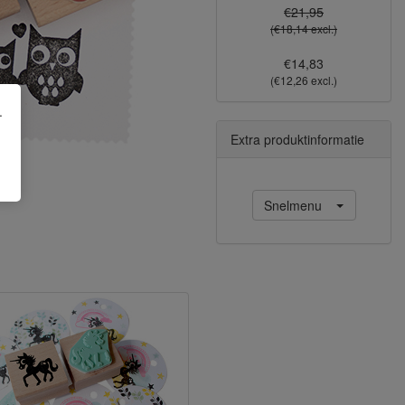
€21,95
(€18,14 excl.)
€14,83
(€12,26 excl.)
.
Extra produktinformatie
Snelmenu