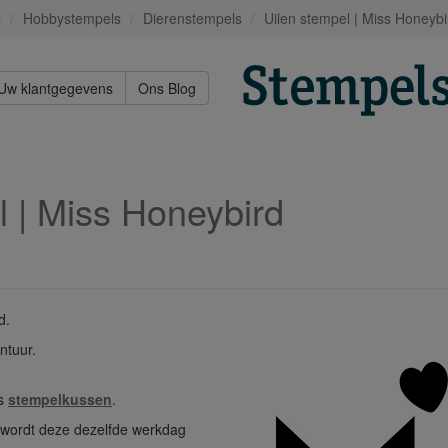
s
Hobbystempels
Dierenstempels
Uilen stempel | Miss Honeybi
Uw klantgegevens
Ons Blog
l | Miss Honeybird
d.
ntuur.
os
stempelkussen
.
n wordt deze dezelfde werkdag