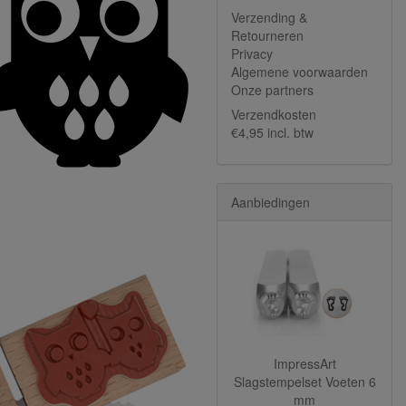
Verzending &
Retourneren
Privacy
Algemene voorwaarden
Onze partners
Verzendkosten
€4,95 incl. btw
Aanbiedingen
ImpressArt
Slagstempelset Voeten 6
mm