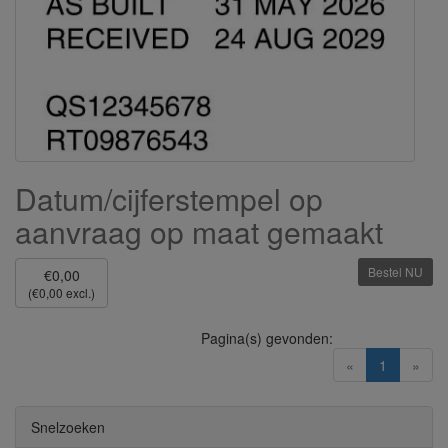
Datum/cijferstempel op
aanvraag op maat gemaakt
Bestel NU
€0,00
(€0,00 excl.)
Pagina(s) gevonden:
(current)
«
1
»
Snelzoeken