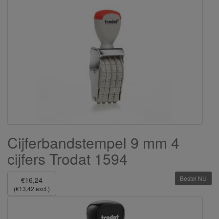
Cijferbandstempel 9 mm 4
cijfers Trodat 1594
Bestel NU
€16,24
(€13,42 excl.)