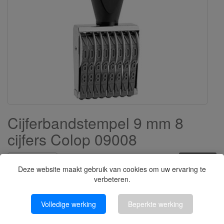
Cijferbandstempel 9 mm 8
cijfers Colop 09008
Bestel NU
€33,29
Deze website maakt gebruik van cookies om uw ervaring te
(€27,51 excl.)
verbeteren.
Volledige werking
Beperkte werking