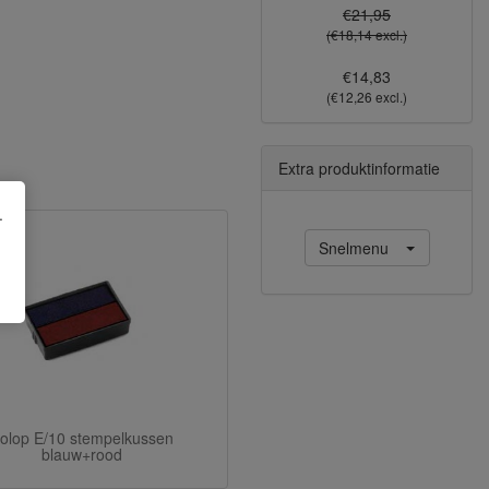
€21,95
(€18,14 excl.)
€14,83
(€12,26 excl.)
Extra produktinformatie
.
Snelmenu
olop E/10 stempelkussen
blauw+rood