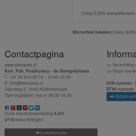
Colop E/200 stempelkussen
Momenteel bekeken:
Colop S220
Contactpagina
Informa
www.stempels.nl
>>
Verzending 
Kon. Fab. Posthumus - de Stempelplaats
>>
Onze voorw
T. +31 20 614 56 19 - 10:00-12:00
E. info@stempels.nl
KVK-nummer: 
Oderweg 2,
1043 AG
Amsterdam
BTW-nummer:
Openingstijden: ma-vr 08:30-16:30
ORDER HE
Onze klantenbeoordeling:
4.5/
5
2718
beoordelingen
Contactformulier