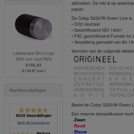
afdrukken. De inkt is op waterbas
papier.
De Colop S220/W Green Line is:
• CO2 neutraal
• Gecertificeerd ISO 14001
• FSC gecertificeerd Forests for a
• Verpakking gemaakt van 80-10
Voorzien van de volgende tekste
Lakstempel Brut Logo
Ø50 mm rond RVS
€155,93
(€128,87 excl.)
Klantbeoordelingen
Bestel de Colop S220/W Green Li
Een reserve stempelkussen kunt u
8626 beoordelingen
-
Zwart
Bekijk alle beoordelingen
-
Rood
-
Blauw
Martyna