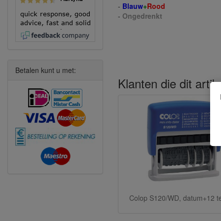
-
Blauw
+
Rood
quick response, good
-
Ongedrenkt
advice, fast and solid
execution!
Betalen kunt u met:
Klanten die dit arti
Colop S120/WD, datum+12 t