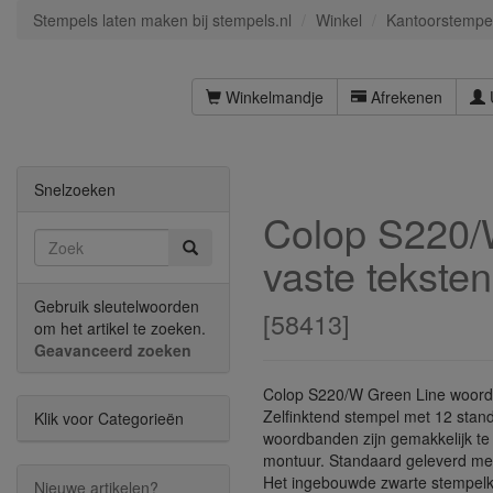
Stempels laten maken bij stempels.nl
Winkel
Kantoorstempe
Winkelmandje
Afrekenen
Snelzoeken
Colop S220/
vaste teksten
Gebruik sleutelwoorden
[
58413
]
om het artikel te zoeken.
Geavanceerd zoeken
Colop S220/W Green Line woords
Zelfinktend stempel met 12 stan
Klik voor Categorieën
woordbanden zijn gemakkelijk te 
montuur. Standaard geleverd met
Het ingebouwde zwarte stempelk
Nieuwe artikelen?