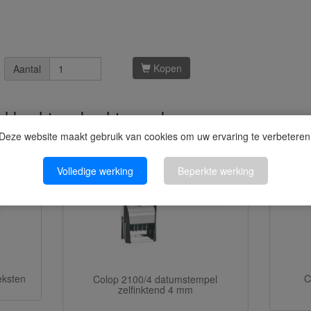
Kopen
Aantal
kel kochten, kochten ook
Deze website maakt gebruik van cookies om uw ervaring te verbeteren
Volledige werking
Beperkte werking
eksten
C
Colop 2100/4 datumstempel
zelfinktend 4 mm