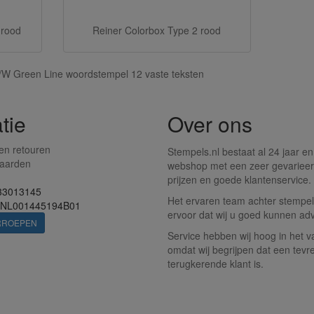
 rood
Reiner Colorbox Type 2 rood
/W Green Line woordstempel 12 vaste teksten
tie
Over ons
en retouren
Stempels.nl bestaat al 24 jaar en
aarden
webshop met een zeer gevarieer
prijzen en goede klantenservice.
33013145
Het ervaren team achter stempels
 NL001445194B01
ervoor dat wij u goed kunnen adv
RROEPEN
Service hebben wij hoog in het v
omdat wij begrijpen dat een tevr
terugkerende klant is.