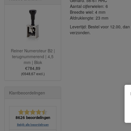
Gehard: 58-61 HRC
Aantal cijferwielen: 6
Breedte wiel: 4 mm
Afdruklengte: 23 mm
Levertijd: Bestel voor 12.00, da
verzonden.
Reiner Numeroteur B2 |
terugnummerend | 4,5
mm | Blok
€784,89
(€648,67 excl.)
Klantbeoordelingen
8626 beoordelingen
Bekijk alle beoordelingen