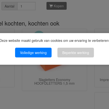
Kopen
Aantal
kel kochten, kochten ook
Deze website maakt gebruik van cookies om uw ervaring te verbeteren
Volledige werking
Beperkte werking
t
Slagletters Economy
Impre
HOOFDLETTERS 1,5 mm