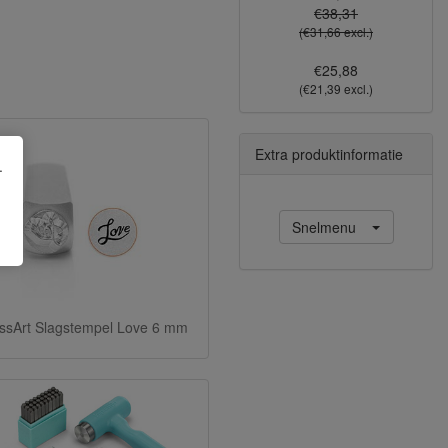
€38,31
(€31,66 excl.)
€25,88
(€21,39 excl.)
Extra produktinformatie
.
Snelmenu
ssArt Slagstempel Love 6 mm