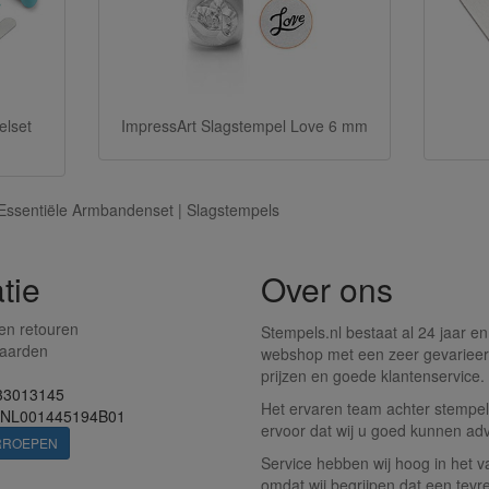
elset
ImpressArt Slagstempel Love 6 mm
Essentiële Armbandenset | Slagstempels
tie
Over ons
en retouren
Stempels.nl bestaat al 24 jaar en
aarden
webshop met een zeer gevarieer
prijzen en goede klantenservice.
33013145
Het ervaren team achter stempels
 NL001445194B01
ervoor dat wij u goed kunnen adv
RROEPEN
Service hebben wij hoog in het v
omdat wij begrijpen dat een tevr