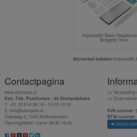
ImpressArt Basis Slagstemp
Bridgette 3mm
Momenteel bekeken:
ImpressArt 
Contactpagina
Informa
www.stempels.nl
>>
Verzending 
Kon. Fab. Posthumus - de Stempelplaats
>>
Onze voorw
T. +31 20 614 56 19 - 10:00-12:00
E. info@stempels.nl
KVK-nummer: 
Oderweg 2,
1043 AG
Amsterdam
BTW-nummer:
Openingstijden: ma-vr 08:30-16:30
ORDER HE