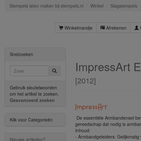
Stempels laten maken bij stempels.nl
Winkel
Slagstempels
Winkelmandje
Afrekenen
Snelzoeken
ImpressArt 
[
2012
]
Gebruik sleutelwoorden
om het artikel te zoeken.
Geavanceerd zoeken
De essentiële Armbandenset beva
Klik voor Categorieën
gereedschap dat nodig is armba
Inhoud:
- Armbandgeleiders: Gelijkmatig v
Nieuwe artikelen?