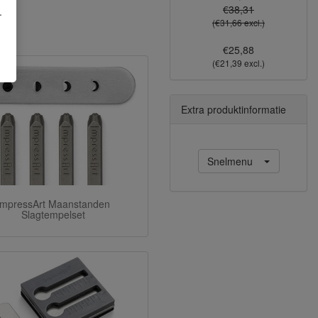
€38,31
.
(€31,66 excl.)
€25,88
(€21,39 excl.)
Extra produktinformatie
Snelmenu
ImpressArt Maanstanden
Slagtempelset