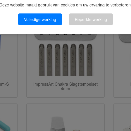
Deze website maakt gebruik van cookies om uw ervaring te verbeteren
kel kochten, kochten ook
Volledige werking
Beperkte werking
rem-S
ImpressArt Chakra Slagstempelset
4mm