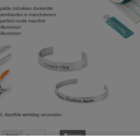
mpelde indrukken donkerder
se armbanden in manchetvorm
 perfect ronde manchet
 Aluminium
 Aluminium
d, dezelfde werkdag verzonden.
Kopen
Aantal