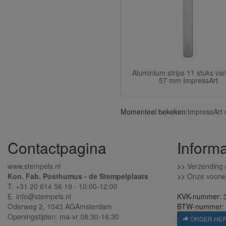
Aluminium strips 11 stuks van
57 mm ImpressArt
Momenteel bekeken:
ImpressArt 
Contactpagina
Informa
www.stempels.nl
>>
Verzending 
Kon. Fab. Posthumus - de Stempelplaats
>>
Onze voorw
T. +31 20 614 56 19 - 10:00-12:00
E. info@stempels.nl
KVK-nummer: 
Oderweg 2,
1043 AG
Amsterdam
BTW-nummer:
Openingstijden: ma-vr 08:30-16:30
ORDER HE