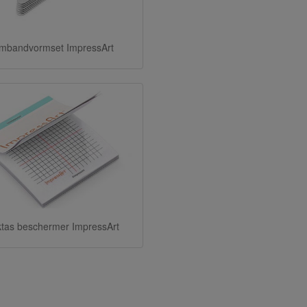
mbandvormset ImpressArt
ktas beschermer ImpressArt