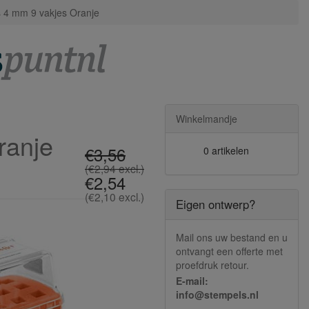
 4 mm 9 vakjes Oranje
Winkelmandje
ranje
€3,56
0 artikelen
(€2,94 excl.)
€2,54
(€2,10 excl.)
Eigen ontwerp?
Mail ons uw bestand en u
ontvangt een offerte met
proefdruk retour.
E-mail:
info@stempels.nl