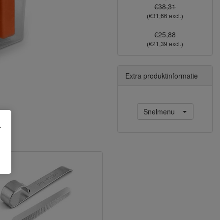
€38,31
(€31,66 excl.)
€25,88
(€21,39 excl.)
Extra produktinformatie
Snelmenu
.