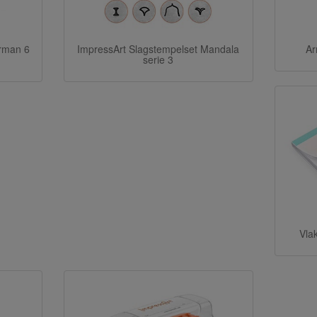
rman 6
ImpressArt Slagstempelset Mandala
Ar
serie 3
Vla