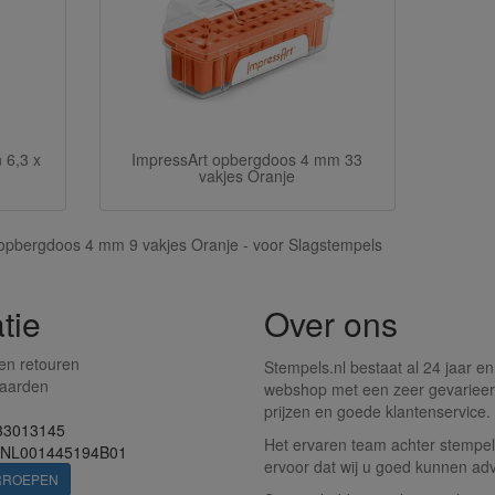
 6,3 x
ImpressArt opbergdoos 4 mm 33
vakjes Oranje
opbergdoos 4 mm 9 vakjes Oranje - voor Slagstempels
tie
Over ons
en retouren
Stempels.nl bestaat al 24 jaar en
aarden
webshop met een zeer gevarieer
prijzen en goede klantenservice.
33013145
Het ervaren team achter stempels
 NL001445194B01
ervoor dat wij u goed kunnen adv
RROEPEN