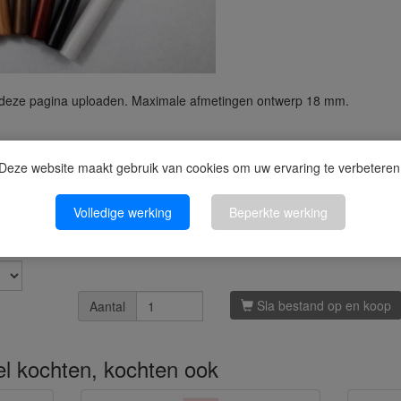
deze pagina uploaden. Maximale afmetingen ontwerp 18 mm.
e 25 stuks
Deze website maakt gebruik van cookies om uw ervaring te verbeteren
t en is daarom uitgesloten van het herroepingsrecht.
Volledige werking
Beperkte werking
Sla bestand op en koop
Aantal
kel kochten, kochten ook