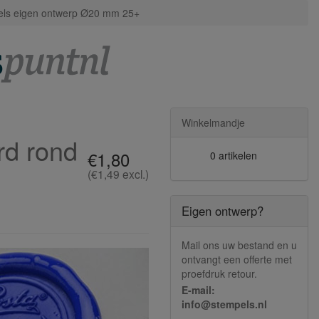
els eigen ontwerp Ø20 mm 25+
Winkelmandje
rd rond
€1,80
0 artikelen
(€1,49 excl.)
Eigen ontwerp?
Mail ons uw bestand en u
ontvangt een offerte met
proefdruk retour.
E-mail:
info@stempels.nl