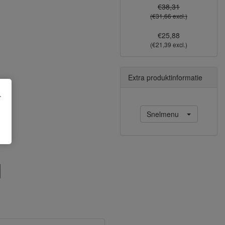
€38,31
(€31,66 excl.)
€25,88
(€21,39 excl.)
Extra produktinformatie
.
Snelmenu