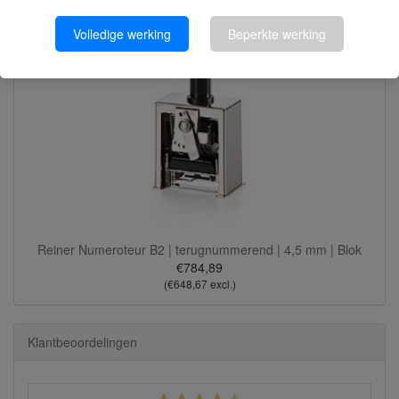
Volledige werking
Beperkte werking
Reiner Numeroteur B2 | terugnummerend | 4,5 mm | Blok
€784,89
(€648,67 excl.)
Klantbeoordelingen