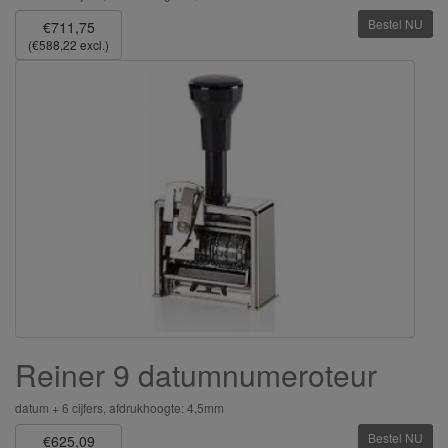
Bestel NU
€711,75
(€588,22 excl.)
Reiner 9 datumnumeroteur
datum + 6 cijfers, afdrukhoogte: 4,5mm
Bestel NU
€625,09