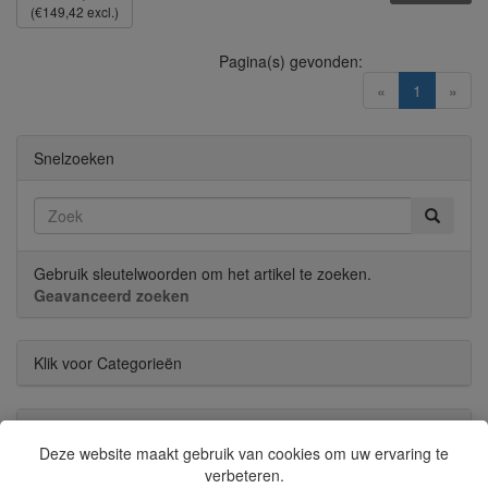
(€149,42 excl.)
Pagina(s) gevonden:
(current)
«
1
»
Snelzoeken
Gebruik sleutelwoorden om het artikel te zoeken.
Geavanceerd zoeken
Klik voor Categorieën
Nieuwe artikelen?
Deze website maakt gebruik van cookies om uw ervaring te
verbeteren.