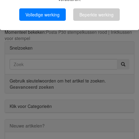
Trodat 6/4911 stempelkussen zwart
Volledige werking
Beperkte werking
Momenteel bekeken:
Posta P30 stempelkussen rood | Inktkussen
voor stempel
Snelzoeken
Gebruik sleutelwoorden om het artikel te zoeken.
Geavanceerd zoeken
Klik voor Categorieën
Nieuwe artikelen?