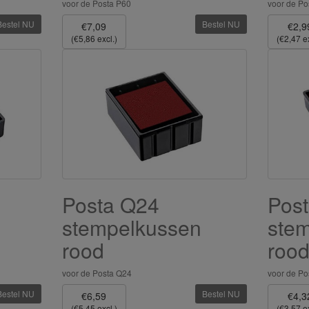
voor de Posta P60
voor de Po
Bestel NU
Bestel NU
€7,09
€2,9
(€5,86 excl.)
(€2,47 ex
Posta Q24
Pos
stempelkussen
ste
rood
roo
voor de Posta Q24
voor de Po
Bestel NU
Bestel NU
€6,59
€4,3
(€5,45 excl.)
(€3,57 ex