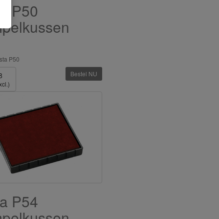
ta P50
mpelkussen
d
sta P50
Bestel NU
8
cl.)
ta P54
mpelkussen