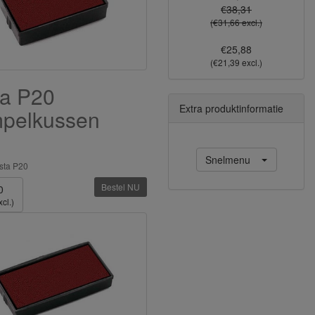
€38,31
(€31,66 excl.)
€25,88
(€21,39 excl.)
ta P20
Extra produktinformatie
mpelkussen
d
Snelmenu
sta P20
Bestel NU
0
cl.)