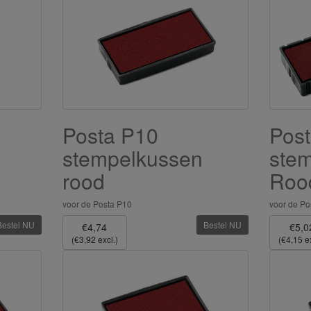
Posta P10
Pos
stempelkussen
ste
rood
Roo
voor de Posta P10
voor de Po
Bestel NU
Bestel NU
€4,74
€5,0
(€3,92 excl.)
(€4,15 ex