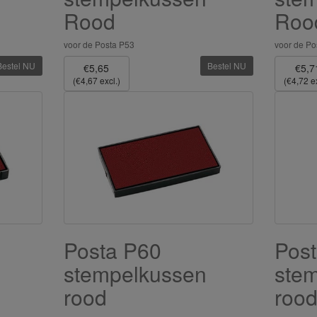
Rood
Roo
voor de Posta P53
voor de Po
Bestel NU
Bestel NU
€5,65
€5,7
(€4,67 excl.)
(€4,72 ex
Posta P60
Pos
stempelkussen
ste
rood
roo