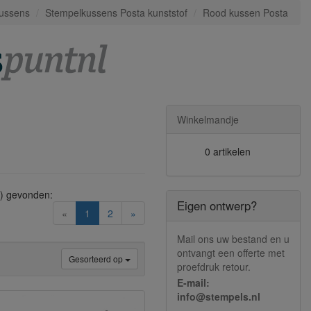
kussens
Stempelkussens Posta kunststof
Rood kussen Posta
Winkelmandje
0 artikelen
) gevonden:
Eigen ontwerp?
(current)
«
1
2
»
Mail ons uw bestand en u
ontvangt een offerte met
Gesorteerd op
proefdruk retour.
E-mail:
info@stempels.nl