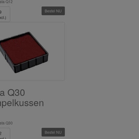
sta Q12
Bestel NU
9
cl.)
ta Q30
mpelkussen
d
sta Q30
Bestel NU
2
cl.)