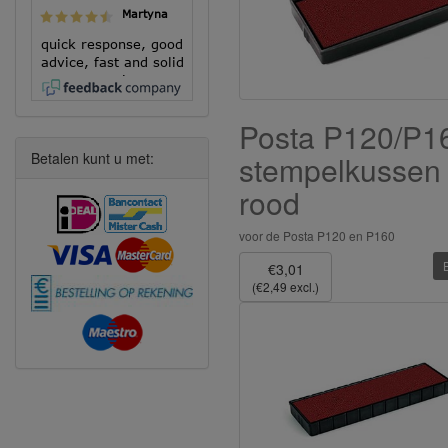
Martyna
quick response, good
advice, fast and solid
execution!
Posta P120/P1
Betalen kunt u met:
stempelkussen
rood
voor de Posta P120 en P160
€3,01
(€2,49 excl.)