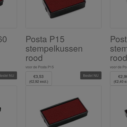
60
Posta P15
Pos
stempelkussen
ste
rood
roo
voor de Posta P15
voor de Po
Bestel NU
Bestel NU
€3,53
€2,9
(€2,92 excl.)
(€2,40 ex