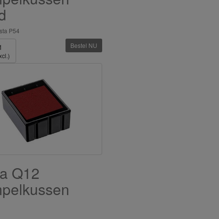
d
sta P54
Bestel NU
1
cl.)
ta Q12
mpelkussen
d