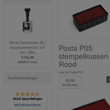
Reiner Numeroteur B2 |
Posta P05
terugnummerend | 4,5
mm | Blok
stempelkussen
€784,89
Rood
(€648,67 excl.)
voor de Posta P05
Klantbeoordelingen
€3,55
(€2,93 excl.)
8626 beoordelingen
Bekijk alle beoordelingen