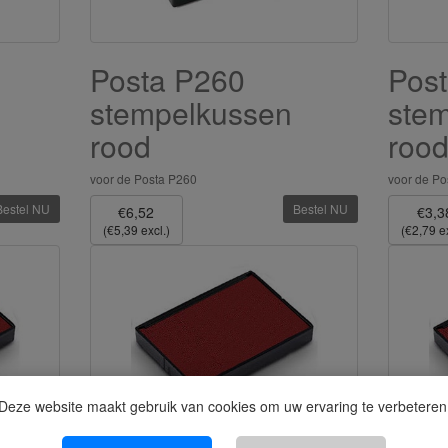
Posta P260
Pos
stempelkussen
ste
rood
roo
voor de Posta P260
voor de Po
Bestel NU
Bestel NU
€6,52
€3,3
(€5,39 excl.)
(€2,79 ex
Deze website maakt gebruik van cookies om uw ervaring te verbeteren