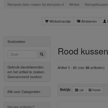
Stempels laten maken bij stempels.nl
Winkel
Stempelkussen
Winkelmandje
Afrekenen
Snelzoeken
Rood kussen
Gebruik sleutelwoorden
Artikel
1
-
21
(van
30
artikelen)
om het artikel te zoeken.
Geavanceerd zoeken
Bekijk:
Lijst
Raster
Klik voor Categorieën
Nieuwe artikelen?