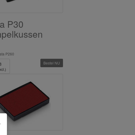
ta P30
mpelkussen
d
sta P260
Bestel NU
8
cl.)
.