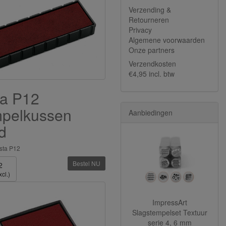
Verzending &
Retourneren
Privacy
Algemene voorwaarden
Onze partners
Verzendkosten
€4,95 incl. btw
ta P12
mpelkussen
Aanbiedingen
d
sta P12
Bestel NU
2
cl.)
ImpressArt
Slagstempelset Textuur
serie 4, 6 mm