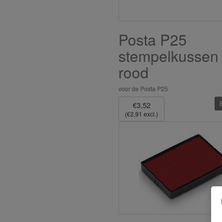
Posta P25
stempelkussen
rood
voor de Posta P25
€3,52
(€2,91 excl.)