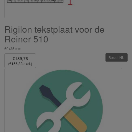
Rigilon tekstplaat voor de
Reiner 510
60x35 mm
Bestel NU
€189,76
(€156,83 excl.)