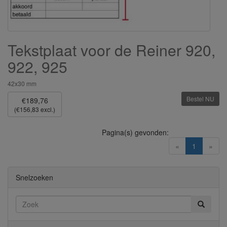
Tekstplaat voor de Reiner 920,
922, 925
42x30 mm
Bestel NU
€189,76
(€156,83 excl.)
Pagina(s) gevonden:
(current)
«
1
»
Snelzoeken