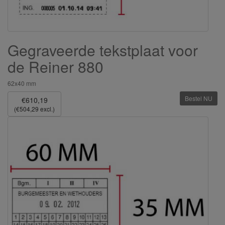
Gegraveerde tekstplaat voor
de Reiner 880
62x40 mm
Bestel NU
€610,19
(€504,29 excl.)