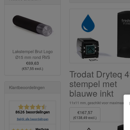
Lakstempel Brut Logo
Ø15 mm rond RVS
€69,63
(€57,55 excl.)
Trodat Dryteq 
stempel met
Klantbeoordelingen
blauwe inkt
11x11 mm, geschikt voor maximaal 2 r
€167,57
8626 beoordelingen
(€138,49 excl.)
Bekijk alle beoordelingen
Martyna