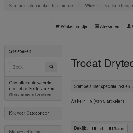
Stempels laten maken bij stempels.nl
Winkel
Kantoorstempe
Winkelmandje
Afrekenen
Snelzoeken
Trodat Dryte
Gebruik sleutelwoorden
Stempels met speciale inkt en 
om het artikel te zoeken.
Geavanceerd zoeken
Artikel
1
-
5
(van
5
artikelen)
Klik voor Categorieën
Bekijk:
Lijst
Raster
Nieuwe artikelen?