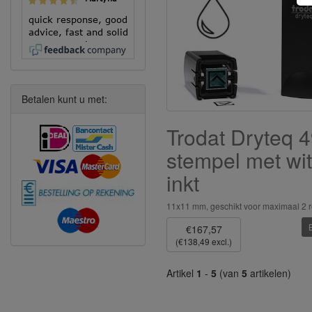
quick response, good
advice, fast and solid
execution!
Betalen kunt u met:
Trodat Dryteq 
stempel met wit
inkt
11x11 mm, geschikt voor maximaal 2 r
€167,57
(€138,49 excl.)
Artikel
1
-
5
(van
5
artikelen)