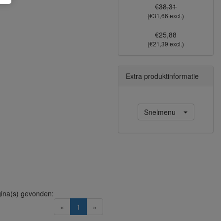
€38,31
(€31,66 excl.)
€25,88
(€21,39 excl.)
Extra produktinformatie
Snelmenu
ina(s) gevonden:
(current)
«
1
»