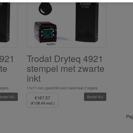
4921
Trodat Dryteq 4921
te
stempel met zwarte
inkt
egels
11x11 mm, geschikt voor maximaal 2 regels
Bestel NU
Bestel NU
€167,57
(€138,49 excl.)
Pag