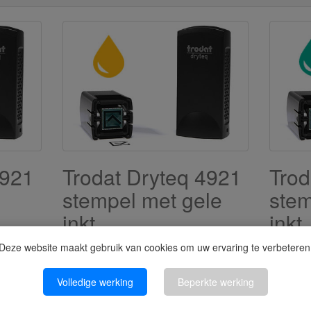
4921
Trodat Dryteq 4921
Trod
stempel met gele
stem
inkt
inkt
egels
11x11 mm, geschikt voor maximaal 2 regels
11x11 mm, 
Deze website maakt gebruik van cookies om uw ervaring te verbeteren
Bestel NU
Bestel NU
€167,57
€167
Volledige werking
Beperkte werking
(€138,49 excl.)
(€138,49