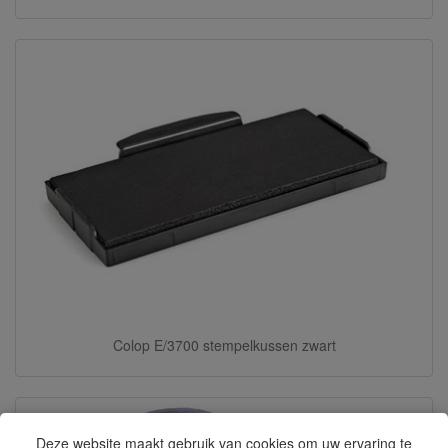
Colop E/3700 stempelkussen zwart
Deze website maakt gebruik van cookies om uw ervaring te