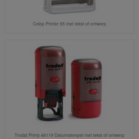
Colop Printer 55 met tekst of ontwerp
Trodat Printy 46119 Datumstempel met tekst of ontwerp