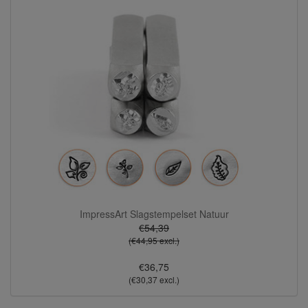
ImpressArt Slagstempelset Natuur
€54,39
(€44,95 excl.)
€36,75
(€30,37 excl.)