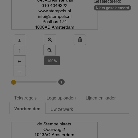
Geselecteerd:
010-4049322
Niets geselecteerd
www.stempels.nl
info@stempels.nl
Postbus 174
1000AD Amsterdam
↓
↑
←
100%
→
1
Tekstregels
Logo uploaden
Lijnen en kader
Voorbeelden
Uw zetwerk
de Stempelplaats
Oderweg 2
1043AG Amsterdam