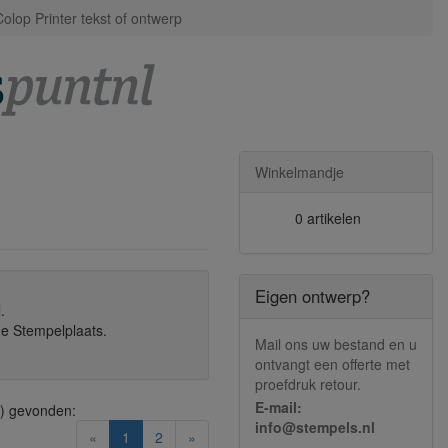
Colop Printer tekst of ontwerp
Winkelmandje
0 artikelen
Eigen ontwerp?
.
de Stempelplaats.
Mail ons uw bestand en u
ontvangt een offerte met
proefdruk retour.
E-mail:
) gevonden:
info@stempels.nl
(current)
«
1
2
»