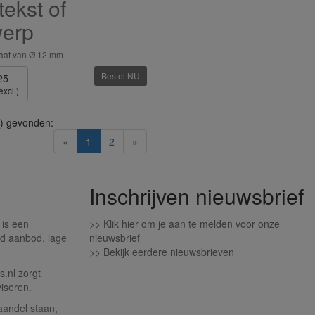
tekst of
werp
maat van Ø 12 mm
Bestel NU
25
excl.)
) gevonden:
(current)
«
1
2
»
Inschrijven nieuwsbrief
 is een
>>
Klik hier om je aan te melden voor onze
d aanbod, lage
nieuwsbrief
>>
Bekijk eerdere nieuwsbrieven
.nl zorgt
iseren.
aandel staan,