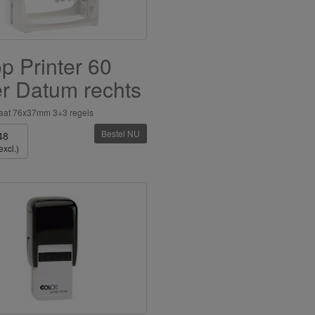
p Printer 60
r Datum rechts
maat 76x37mm 3+3 regels
Bestel NU
48
excl.)