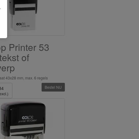
.
p Printer 53
tekst of
werp
aat 43x28 mm, max. 6 regels
Bestel NU
34
excl.)