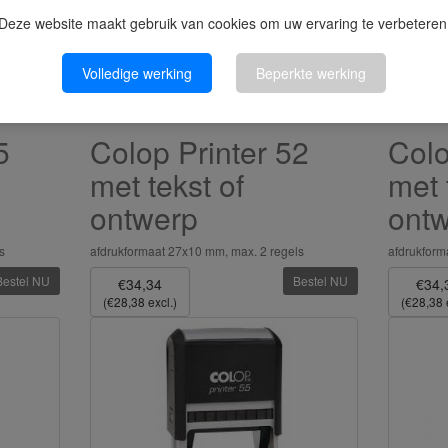
Deze website maakt gebruik van cookies om uw ervaring te verbeteren
Volledige werking
Beperkte werking
5
Colop Printer 52
Colo
met tekst of
met 
ontwerp
ont
s
afdrukformaat 27x10 mm, max. 2 regels
afdrukform
Bestel NU
Bestel NU
€34,34
€34,
(€28,38 excl.)
(€28,38 