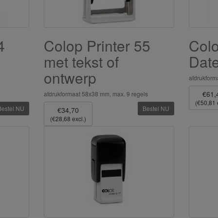
4
Colop Printer 55
Colo
met tekst of
Date
ontwerp
afdrukfor
€61,
afdrukformaat 58x38 mm, max. 9 regels
(€50,81 
Bestel NU
Bestel NU
€34,70
(€28,68 excl.)