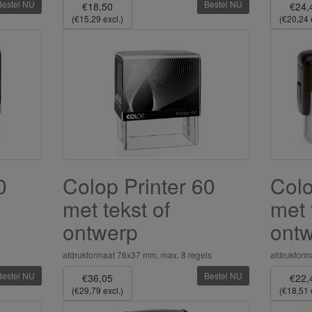
Bestel NU
Bestel NU
€18,50
€24,
(€15,29 excl.)
(€20,24 
0
Colop Printer 60
Colo
met tekst of
met 
ontwerp
ont
afdrukformaat 76x37 mm, max. 8 regels
afdrukform
Bestel NU
Bestel NU
€36,05
€22,
(€29,79 excl.)
(€18,51 