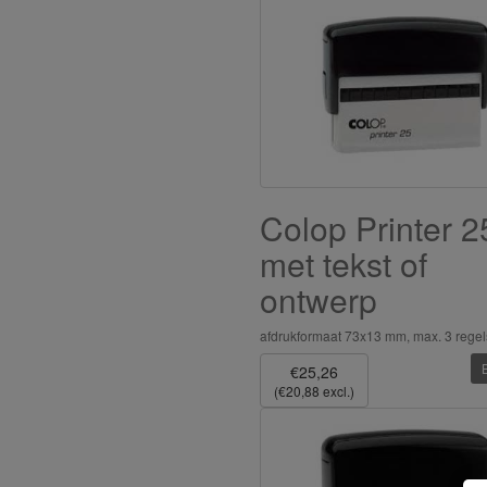
Colop Printer 2
met tekst of
ontwerp
afdrukformaat 73x13 mm, max. 3 regel
€25,26
(€20,88 excl.)