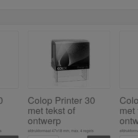
0
Colop Printer 30
Colo
met tekst of
met 
ontwerp
ont
s
afdrukformaat 47x18 mm, max. 4 regels
afdrukform