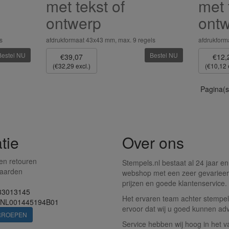
met tekst of
met 
ontwerp
ont
s
afdrukformaat 43x43 mm, max. 9 regels
afdrukfor
Bestel NU
Bestel NU
€39,07
€12,
(€32,29 excl.)
(€10,12 
Pagina(s
tie
Over ons
en retouren
Stempels.nl bestaat al 24 jaar en
aarden
webshop met een zeer gevarieer
prijzen en goede klantenservice.
33013145
Het ervaren team achter stempels
 NL001445194B01
ervoor dat wij u goed kunnen adv
RROEPEN
Service hebben wij hoog in het v