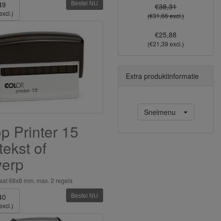
Bestel NU
49
€38,31
excl.)
(€31,66 excl.)
€25,88
(€21,39 excl.)
Extra produktinformatie
Snelmenu
p Printer 15
tekst of
werp
aat 68x8 mm, max. 2 regels
Bestel NU
40
excl.)