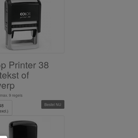
p Printer 38
tekst of
werp
max. 9 regels
Bestel NU
48
excl.)