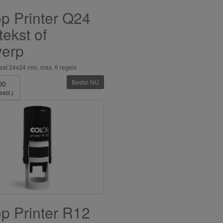
p Printer Q24
tekst of
werp
aat 24x24 mm, max. 6 regels
Bestel NU
00
excl.)
p Printer R12