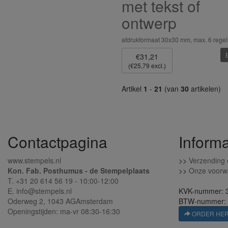
met tekst of
ontwerp
afdrukformaat 30x30 mm, max. 6 regel
€31,21
(€25,79 excl.)
Artikel
1
-
21
(van
30
artikelen)
Contactpagina
Informa
www.stempels.nl
>>
Verzending 
Kon. Fab. Posthumus - de Stempelplaats
>>
Onze voorw
T. +31 20 614 56 19 - 10:00-12:00
E. info@stempels.nl
KVK-nummer: 
Oderweg 2,
1043 AG
Amsterdam
BTW-nummer:
Openingstijden: ma-vr 08:30-16:30
ORDER HE