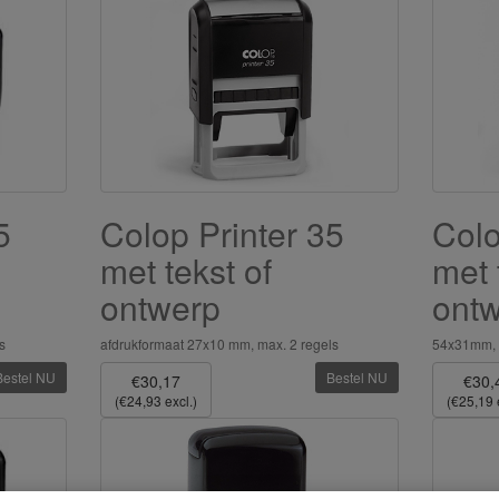
5
Colop Printer 35
Colo
met tekst of
met 
ontwerp
ont
s
afdrukformaat 27x10 mm, max. 2 regels
54x31mm, 
Bestel NU
Bestel NU
€30,17
€30,
(€24,93 excl.)
(€25,19 