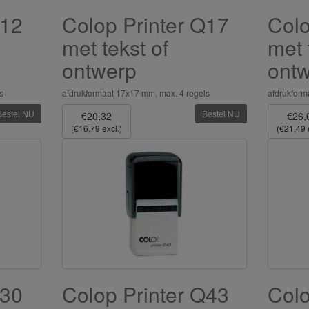
Q12
Colop Printer Q17
Colo
met tekst of
met 
ontwerp
ont
s
afdrukformaat 17x17 mm, max. 4 regels
afdrukform
Bestel NU
Bestel NU
€20,32
€26,
(€16,79 excl.)
(€21,49 
Q30
Colop Printer Q43
Colo