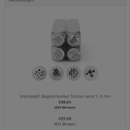
ImpressArt Slagstempelset Textuur serie 3, 6 mm
€38,31
(€31,66 excl.)
€25,88
(€21,39 excl.)