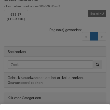
tot en met een sterkte van 600-800 N/mm2
Bestel NU
€13,37
(€11,05 excl.)
Pagina(s) gevonden:
(current)
«
1
»
Snelzoeken
Gebruik sleutelwoorden om het artikel te zoeken.
Geavanceerd zoeken
Klik voor Categorieën