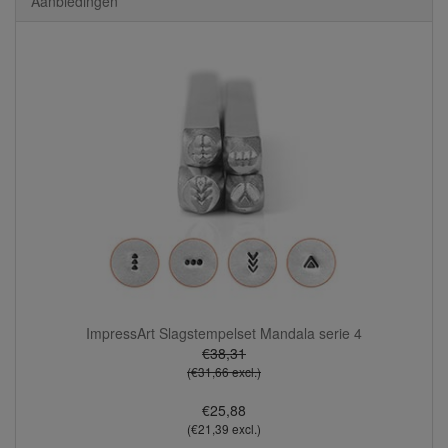
Aanbiedingen
ImpressArt Slagstempelset Mandala serie 4
€38,31
(€31,66 excl.)
€25,88
(€21,39 excl.)