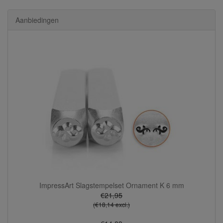
Aanbiedingen
ImpressArt Slagstempelset Ornament K 6 mm
€21,95
(€18,14 excl.)