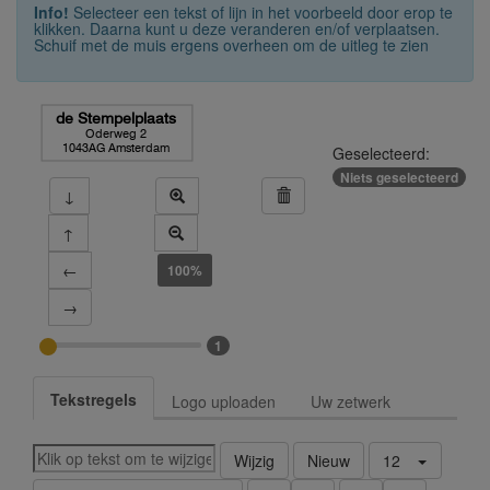
Info!
Selecteer een tekst of lijn in het voorbeeld door erop te
klikken. Daarna kunt u deze veranderen en/of verplaatsen.
Schuif met de muis ergens overheen om de uitleg te zien
de Stempelplaats
Oderweg 2
1043AG Amsterdam
Geselecteerd:
Niets geselecteerd
↓
↑
←
100%
→
1
Tekstregels
Logo uploaden
Uw zetwerk
Wijzig
Nieuw
12