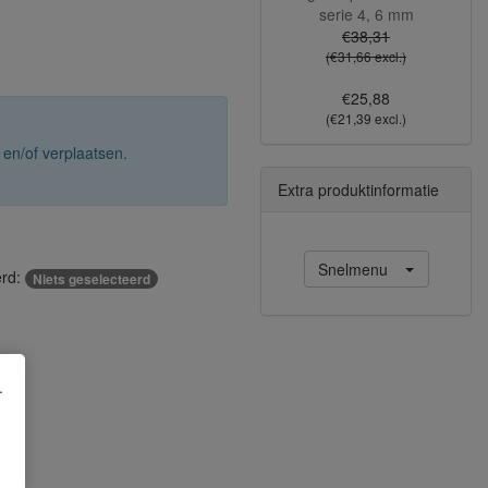
serie 4, 6 mm
€38,31
(€31,66 excl.)
€25,88
(€21,39 excl.)
 en/of verplaatsen.
Extra produktinformatie
Snelmenu
erd:
Niets geselecteerd
.