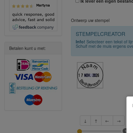
Ik lever een eigen bestand
Martyna
quick response, good
Ontwerp uw stempel
advice, fast and solid
execution!
STEMPELCREATOR
Info!
Selecteer een tekst of li
Schuif met de muis ergens ove
Betalen kunt u met:
Naam
Bedrijfsnaam
↓
↑
←
→
1