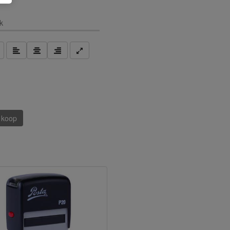
k
 koop