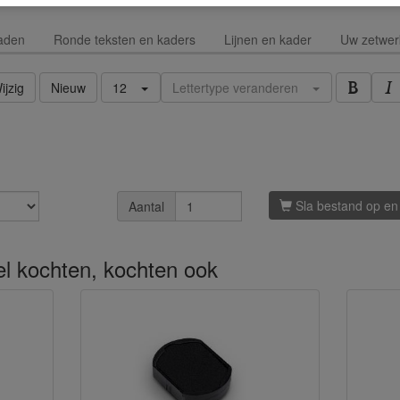
aden
Ronde teksten en kaders
Lijnen en kader
Uw zetwer
ijzig
Nieuw
12
Lettertype veranderen
Sla bestand op en
Aantal
kel kochten, kochten ook