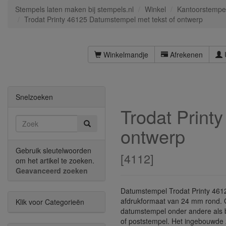
Stempels laten maken bij stempels.nl
Winkel
Kantoorstempe
Trodat Printy 46125 Datumstempel met tekst of ontwerp
Winkelmandje
Afrekenen
Snelzoeken
Trodat Print
ontwerp
Gebruik sleutelwoorden
[
4112
]
om het artikel te zoeken.
Geavanceerd zoeken
Datumstempel Trodat Printy 4612
afdrukformaat van 24 mm rond. G
Klik voor Categorieën
datumstempel onder andere als 
of poststempel. Het ingebouwde 