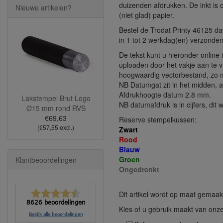
duizenden afdrukken. De inkt is 
Nieuwe artikelen?
(niet glad) papier.
Bestel de Trodat Printy 46125 d
in 1 tot 2 werkdag(en) verzonden
De tekst kunt u hieronder online
uploaden door het vakje aan te v
hoogwaardig vectorbestand, zo mog
NB Datumgat zit in het midden, 
Afdrukhoogte datum 2.8 mm.
Lakstempel Brut Logo
NB datumafdruk is in cijfers, dit 
Ø15 mm rond RVS
€69,63
Reserve stempelkussen:
(€57,55 excl.)
Zwart
Rood
Blauw
Groen
Klantbeoordelingen
Ongedrenkt
Dit artikel wordt op maat gemaak
8626 beoordelingen
Kies of u gebruik maakt van onz
Bekijk alle beoordelingen