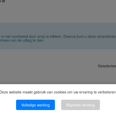
 in
jn in het voorbeeld door erop te klikken. Daarna kunt u deze veranderen
rheen om de uitleg te zien
Geselecte
Deze website maakt gebruik van cookies om uw ervaring te verbeteren
Volledige werking
Beperkte werking
100%