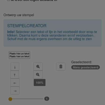
Ontwerp uw stempel
STEMPELCREATOR
Info!
Selecteer een tekst of lijn in het voorbeeld door erop te
klikken. Daarna kunt u deze veranderen en/of verplaatsen.
Schuif met de muis ergens overheen om de uitleg te zien
Plaats hier uw tekst
Plaats hier uw tekst
Geselecteerd:
↓
Niets geselecteerd
↑
←
100%
→
1