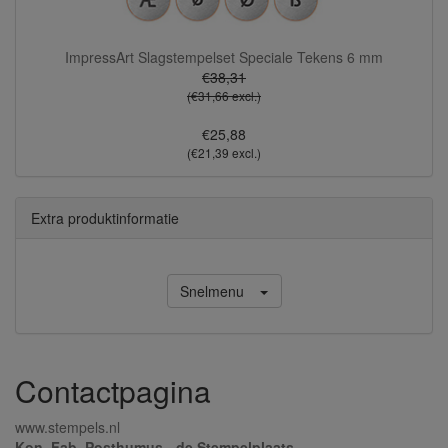
ImpressArt Slagstempelset Speciale Tekens 6 mm
€38,31
(€31,66 excl.)
€25,88
(€21,39 excl.)
Extra produktinformatie
Snelmenu
Contactpagina
www.stempels.nl
Kon. Fab. Posthumus - de Stempelplaats