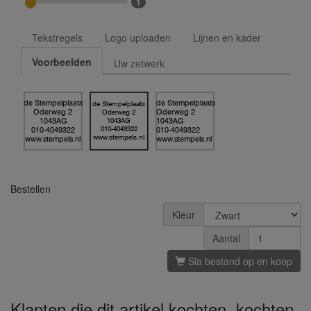
1
Tekstregels
Logo uploaden
Lijnen en kader
Voorbeelden
Uw zetwerk
de Stempelplaats
de Stempelplaats
de Stempelplaats
Oderweg 2
Oderweg 2
Oderweg 2
1043AG
1043AG
1043AG
010-4049322
010-4049322
010-4049322
www.stempels.nl
www.stempels.nl
www.stempels.nl
Bestellen
Kleur
Aantal
Sla bestand op en koop
Klanten die dit artikel kochten, kochten