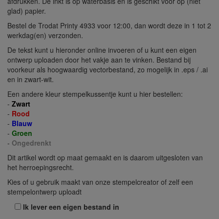
afdrukken. De inkt is op waterbasis en is geschikt voor op (niet
glad) papier.
Bestel de Trodat Printy 4933 voor 12:00, dan wordt deze in 1 tot 2
werkdag(en) verzonden.
De tekst kunt u hieronder online invoeren of u kunt een eigen
ontwerp uploaden door het vakje aan te vinken. Bestand bij
voorkeur als hoogwaardig vectorbestand, zo mogelijk in .eps / .ai
en in zwart-wit.
Een andere kleur stempelkussentje kunt u hier bestellen:
-
Zwart
-
Rood
-
Blauw
-
Groen
-
Ongedrenkt
Dit artikel wordt op maat gemaakt en is daarom uitgesloten van
het herroepingsrecht.
Kies of u gebruik maakt van onze stempelcreator of zelf een
stempelontwerp uploadt
Ik lever een eigen bestand in