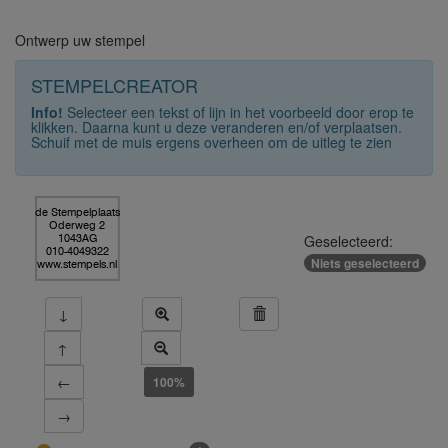
Ontwerp uw stempel
STEMPELCREATOR
Info!
Selecteer een tekst of lijn in het voorbeeld door erop te
klikken. Daarna kunt u deze veranderen en/of verplaatsen.
Schuif met de muis ergens overheen om de uitleg te zien
de Stempelplaats
Oderweg 2
Geselecteerd:
1043AG
010-4049322
Niets geselecteerd
www.stempels.nl
↓
↑
←
100%
→