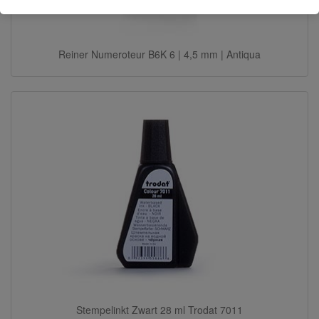
Reiner Numeroteur B6K 6 | 4,5 mm | Antiqua
Stempelinkt Zwart 28 ml Trodat 7011