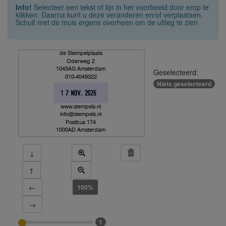
Info!
Selecteer een tekst of lijn in het voorbeeld door erop te
klikken. Daarna kunt u deze veranderen en/of verplaatsen.
Schuif met de muis ergens overheen om de uitleg te zien
de Stempelplaats
Oderweg 2
1043AG Amsterdam
Geselecteerd:
010-4049322
Niets geselecteerd
www.stempels.nl
info@stempels.nl
Postbus 174
1000AD Amsterdam
↓
↑
←
100%
→
1