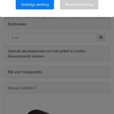
Slagcijfers 9mm Gravurem-S Standaard
Volledige werking
Beperkte werking
Momenteel bekeken:
Slagletters A-Z 9mm Gravurem-S Standaard
Snelzoeken
Gebruik sleutelwoorden om het artikel te zoeken.
Geavanceerd zoeken
Klik voor Categorieën
Nieuwe artikelen?